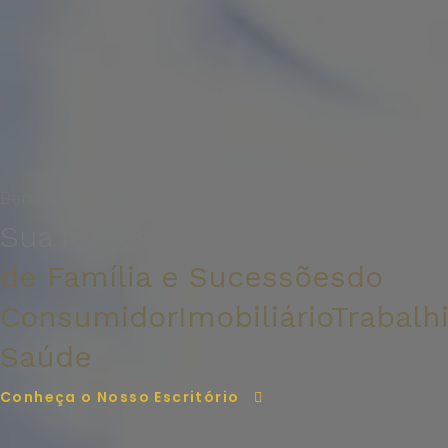
Bem-Vindo ao escritório Nicácio Cândido
Sua representação em Direito
de Família e Sucessões
do
Consumidor
Imobiliário
Trabalh
Saúde
.
Conheça o Nosso Escritório