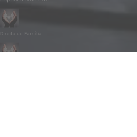
Direito de Família
Direito Previdenciário
Direito Imobiliário
Direito Trabalhista