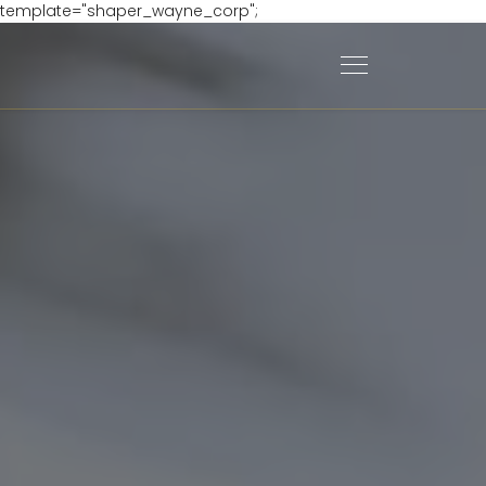
template="shaper_wayne_corp";